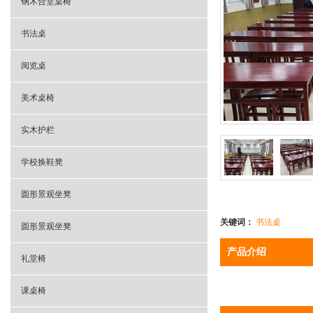
钢木合堂桌椅
书法桌
阅览桌
美术桌椅
实木护栏
学校换鞋凳
圆形景观坐凳
关键词：
书法桌
圆形景观坐凳
产品介绍
礼堂椅
课桌椅