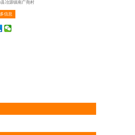
朐县冶源镇南广尧村
多信息