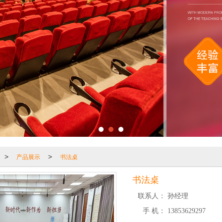
产品展示
书法桌
>
>
书法桌
联系人：
孙经理
手 机：
13853629297