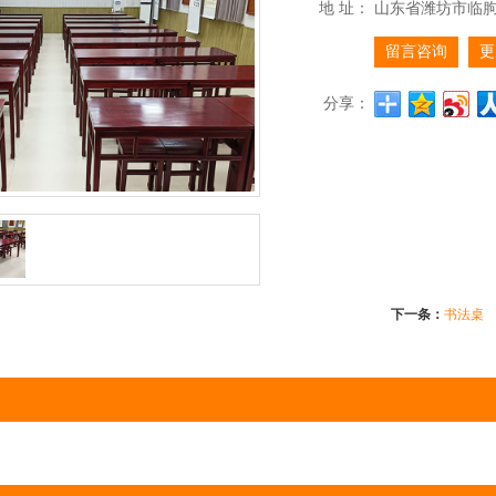
地 址：
山东省潍坊市临
留言咨询
更
分享：
下一条：
书法桌