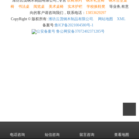
潍坊云茂钢木制品有限公司.,专营
软椅系列
钢木礼堂椅
钢木合堂桌
椅
书法桌
阅览桌
美术桌椅
实木护栏
学校换鞋凳
等业务,有意
向的客户请咨询我们，联系电话：
13853629297
CopyRight © 版权所有:
潍坊云茂钢木制品有限公司.
网站地图
XML
备案号:
鲁ICP备2021004580号-1
公安备案号
鲁公网安备37072402371285号
电话咨询
短信咨询
留言咨询
查看地图