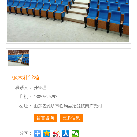
钢木礼堂椅
联系人：
孙经理
手 机：
13853629297
地 址：
山东省潍坊市临朐县冶源镇南广尧村
留言咨询
更多信息
分享：